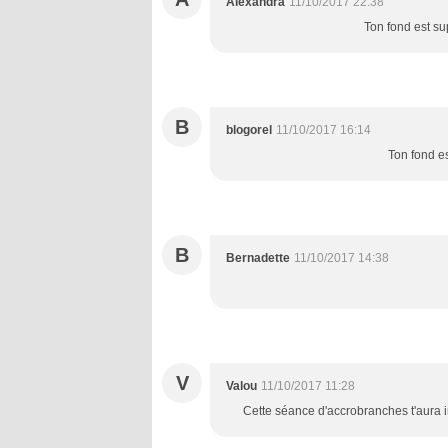
Alexandra
11/10/2017 22:38
Ton fond est su
B
blogorel
11/10/2017 16:14
Ton fond es
B
Bernadette
11/10/2017 14:38
V
Valou
11/10/2017 11:28
Cette séance d'accrobranches t'aura in