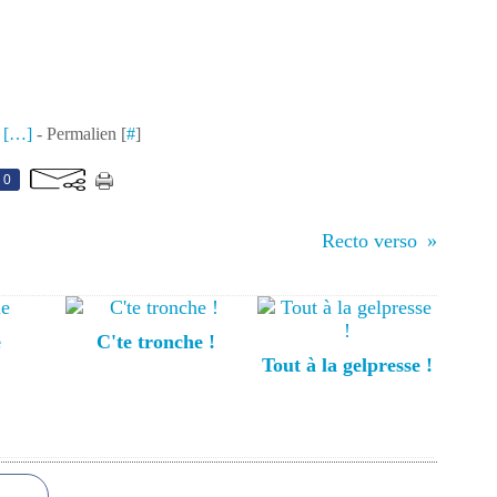
 [
…
]
- Permalien [
#
]
0
Recto verso
e
C'te tronche !
Tout à la gelpresse !