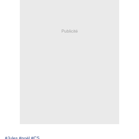
Publicité
#Jules
#noël
#CS