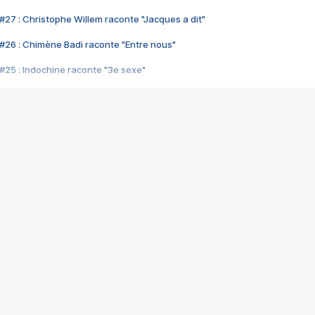
#27 : Christophe Willem raconte "Jacques a dit"
#26 : Chimène Badi raconte "Entre nous"
#25 : Indochine raconte "3e sexe"
#24 : Zaho raconte "C'est chelou"
#23 : Patrick Bruel raconte "Au café des délices"
#22 : Kyo raconte "Le chemin"
#21 : Nolwenn Leroy raconte "Cassé"
#20 : Patrick Hernandez raconte "Born to be alive"
#19 : Lorie raconte "Près de moi"
#18 : Michael Jones raconte "A nos actes manqués" (avec Jean-Jacque
#17 : Khaled raconte "Aïcha"
#16 : Corneille raconte "Parce qu'on vient de loin"