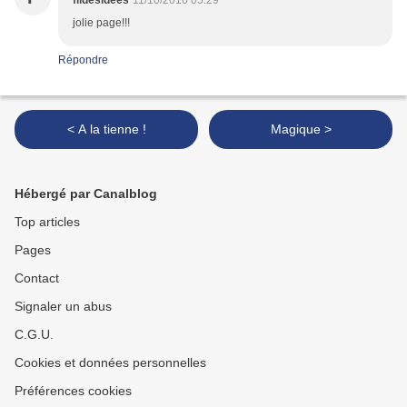
fildesidees
11/10/2016 05:29
jolie page!!!
Répondre
< A la tienne !
Magique >
Hébergé par Canalblog
Top articles
Pages
Contact
Signaler un abus
C.G.U.
Cookies et données personnelles
Préférences cookies