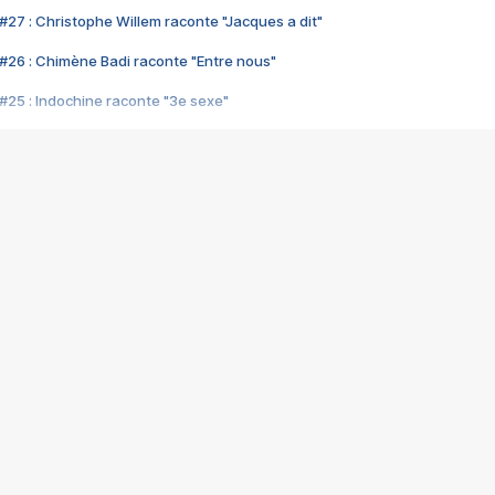
#27 : Christophe Willem raconte "Jacques a dit"
#26 : Chimène Badi raconte "Entre nous"
#25 : Indochine raconte "3e sexe"
#24 : Zaho raconte "C'est chelou"
#23 : Patrick Bruel raconte "Au café des délices"
#22 : Kyo raconte "Le chemin"
#21 : Nolwenn Leroy raconte "Cassé"
#20 : Patrick Hernandez raconte "Born to be alive"
#19 : Lorie raconte "Près de moi"
#18 : Michael Jones raconte "A nos actes manqués" (avec Jean-Jacque
#17 : Khaled raconte "Aïcha"
#16 : Corneille raconte "Parce qu'on vient de loin"