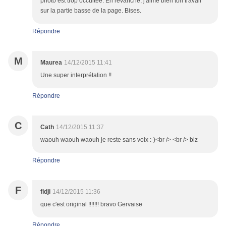
photo est trop occultée. En revanche, j'aime bien ton travail
sur la partie basse de la page. Bises.
Répondre
M
Maurea
14/12/2015 11:41
Une super interprétation !!
Répondre
C
Cath
14/12/2015 11:37
waouh waouh waouh je reste sans voix :-)<br /> <br /> biz
Répondre
F
fidji
14/12/2015 11:36
que c'est original !!!!!!! bravo Gervaise
Répondre