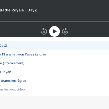
 Battle Royale - DayZ
 DayZ
 a 13 ans (et vous l'avez ignoré)
e (littéralement)
im Rayan
 toutes les règles
s les jeux vidéo
us choquant de Rockstar ? - Le scandale BULLY
e plus moche de Steam