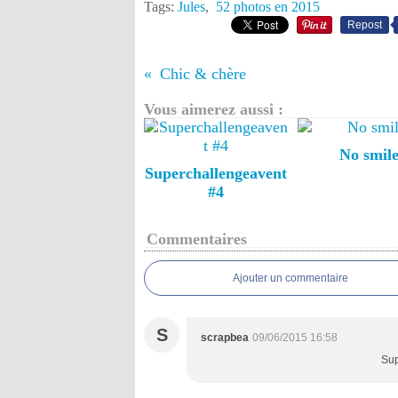
Tags:
Jules
,
52 photos en 2015
Repost
Chic & chère
Vous aimerez aussi :
No smil
Superchallengeavent
#4
Commentaires
Ajouter un commentaire
S
scrapbea
09/06/2015 16:58
Sup