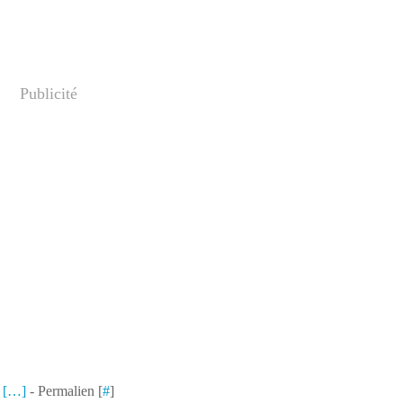
Publicité
 [
…
]
- Permalien [
#
]