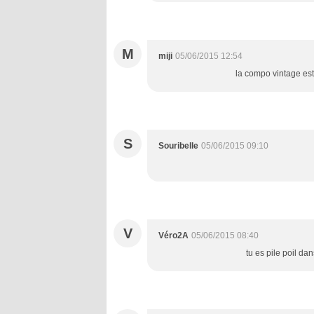
M
miji
05/06/2015 12:54
la compo vintage est
S
Souribelle
05/06/2015 09:10
V
Véro2A
05/06/2015 08:40
tu es pile poil da