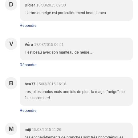
D
Didier
18/03/2015 09:30
L'arbre enneigé est particulièrement beau, bravo
Répondre
V
Véro
17/03/2015 06:51
Il est beau avec son manteau de neige...
Répondre
B
bea37
15/03/2015 16:16
très jolies photos mais une fois de plus, la magie "neige" me
fait succomber!
Répondre
M
miji
15/03/2015 11:26
ces enchevêtrements de branches sont très photogéniques,