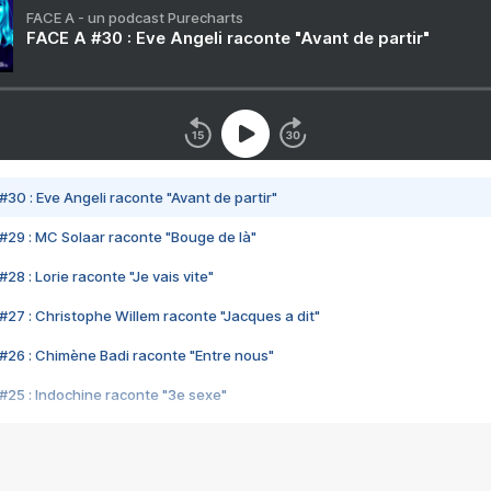
FACE A - un podcast Purecharts
FACE A #30 : Eve Angeli raconte "Avant de partir"
#30 : Eve Angeli raconte "Avant de partir"
#29 : MC Solaar raconte "Bouge de là"
28 : Lorie raconte "Je vais vite"
#27 : Christophe Willem raconte "Jacques a dit"
#26 : Chimène Badi raconte "Entre nous"
#25 : Indochine raconte "3e sexe"
#24 : Zaho raconte "C'est chelou"
#23 : Patrick Bruel raconte "Au café des délices"