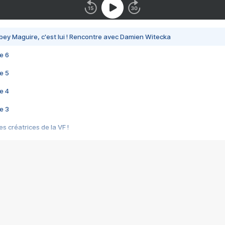
bey Maguire, c'est lui ! Rencontre avec Damien Witecka
e 6
e 5
e 4
e 3
s créatrices de la VF !
e 2
e 1
e Mektoub My Love arrive enfin ! Rencontre avec Shaïn Boumedine et Sal
i : après Toni en famille
elle réalise le bouleversant Dites lui que je l'aime