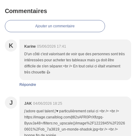
Commentaires
Ajouter un commentaire
K
Karine
05/06/2026 17:41
D'un côté c'est valorisant de voir que des personnes sont très
intéressées pour acheter tes tableaux mais ça doit être
difficile de s'en séparer.<br /> En tout celui ci était vraiment
très chouette 👍
Répondre
J
JAK
04/06/2026 18:25
j'adore quel talent j'♥ particulièrement celui ci <br /> <br />
https://image.canalblog.com/jtIl2sAFR0PrXflzgq-
ByuvJa48=/filters:no_upscale()/image%2F1222845%2F2026
0601%2Fob_7a3819_un-monde-shadok.jpg<br /> <br />
bonne fin de soirée