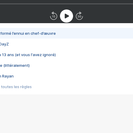
nsformé l’ennui en chef-d’œuvre
 DayZ
 a 13 ans (et vous l'avez ignoré)
e (littéralement)
im Rayan
 toutes les règles
s les jeux vidéo
us choquant de Rockstar ? - Le scandale BULLY
e plus moche de Steam
du RÊVE tourne au CAUCHEMAR