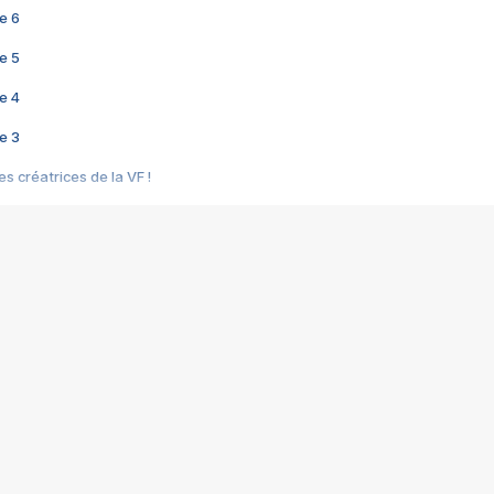
e 6
e 5
e 4
e 3
s créatrices de la VF !
e 2
e 1
e Mektoub My Love arrive enfin ! Rencontre avec Shaïn Boumedine et Sal
i : après Toni en famille
elle réalise le bouleversant Dites lui que je l'aime
ais ! Rencontre autour de Vie privée de Rebecca Zlotowski
 de Marguerite, Grave... Rencontre avec Ella Rumpf