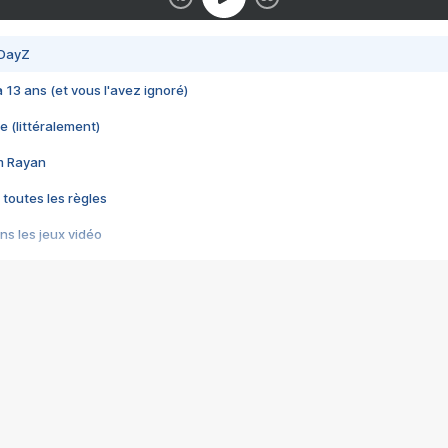
 DayZ
 a 13 ans (et vous l'avez ignoré)
e (littéralement)
im Rayan
 toutes les règles
s les jeux vidéo
us choquant de Rockstar ? - Le scandale BULLY
e plus moche de Steam
du RÊVE tourne au CAUCHEMAR
pendant 8 heures
it… à tort