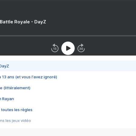
 Battle Royale - DayZ
 DayZ
 a 13 ans (et vous l'avez ignoré)
e (littéralement)
im Rayan
 toutes les règles
s les jeux vidéo
us choquant de Rockstar ? - Le scandale BULLY