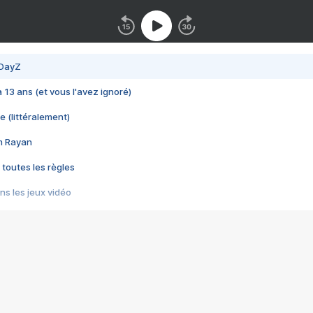
 DayZ
 a 13 ans (et vous l'avez ignoré)
e (littéralement)
im Rayan
 toutes les règles
s les jeux vidéo
us choquant de Rockstar ? - Le scandale BULLY
e plus moche de Steam
du RÊVE tourne au CAUCHEMAR
pendant 8 heures