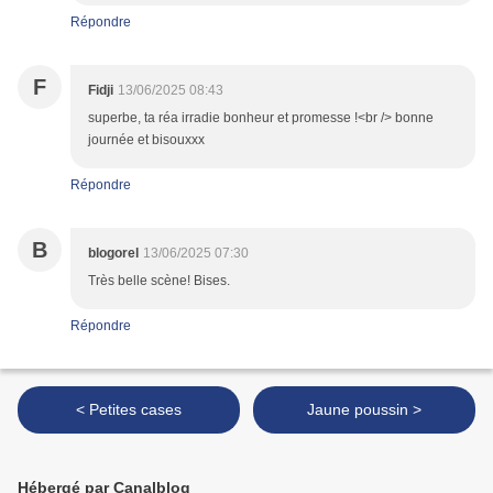
Répondre
F
Fidji
13/06/2025 08:43
superbe, ta réa irradie bonheur et promesse !<br /> bonne
journée et bisouxxx
Répondre
B
blogorel
13/06/2025 07:30
Très belle scène! Bises.
Répondre
< Petites cases
Jaune poussin >
Hébergé par Canalblog