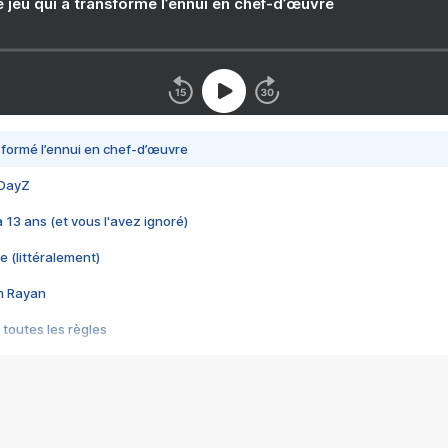
e jeu qui a transformé l’ennui en chef-d’œuvre
nsformé l’ennui en chef-d’œuvre
 DayZ
 a 13 ans (et vous l'avez ignoré)
e (littéralement)
im Rayan
 toutes les règles
s les jeux vidéo
us choquant de Rockstar ? - Le scandale BULLY
e plus moche de Steam