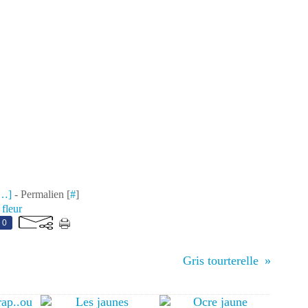
…
]
- Permalien [
#
]
,
fleur
0
Gris tourterelle