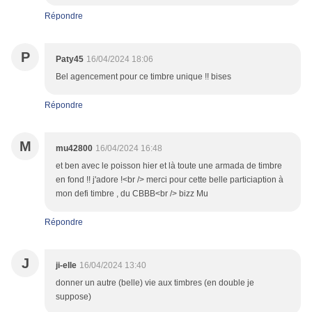
Répondre
P
Paty45
16/04/2024 18:06
Bel agencement pour ce timbre unique !! bises
Répondre
M
mu42800
16/04/2024 16:48
et ben avec le poisson hier et là toute une armada de timbre
en fond !! j'adore !<br /> merci pour cette belle particiaption à
mon defi timbre , du CBBB<br /> bizz Mu
Répondre
J
ji-elle
16/04/2024 13:40
donner un autre (belle) vie aux timbres (en double je
suppose)