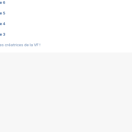
e 6
e 5
e 4
e 3
s créatrices de la VF !
e 2
e 1
e Mektoub My Love arrive enfin ! Rencontre avec Shaïn Boumedine et Sal
i : après Toni en famille
elle réalise le bouleversant Dites lui que je l'aime
ais ! Rencontre autour de Vie privée de Rebecca Zlotowski
 de Marguerite, Grave... Rencontre avec Ella Rumpf
 Les Rêveurs, un film intime sur la santé mentale